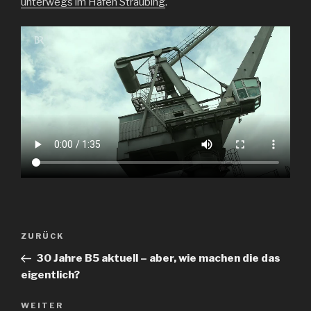
unterwegs im Hafen Straubing
.
Beitragsnavigation
Vorheriger
ZURÜCK
Beitrag
30 Jahre B5 aktuell – aber, wie machen die das
eigentlich?
Nächster
WEITER