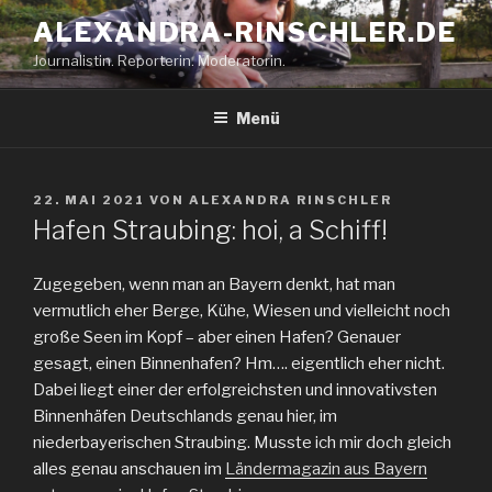
Zum
ALEXANDRA-RINSCHLER.DE
Inhalt
Journalistin. Reporterin. Moderatorin.
springen
Menü
VERÖFFENTLICHT
22. MAI 2021
VON
ALEXANDRA RINSCHLER
AM
Hafen Straubing: hoi, a Schiff!
Zugegeben, wenn man an Bayern denkt, hat man
vermutlich eher Berge, Kühe, Wiesen und vielleicht noch
große Seen im Kopf – aber einen Hafen? Genauer
gesagt, einen Binnenhafen? Hm…. eigentlich eher nicht.
Dabei liegt einer der erfolgreichsten und innovativsten
Binnenhäfen Deutschlands genau hier, im
niederbayerischen Straubing. Musste ich mir doch gleich
alles genau anschauen im
Ländermagazin aus Bayern