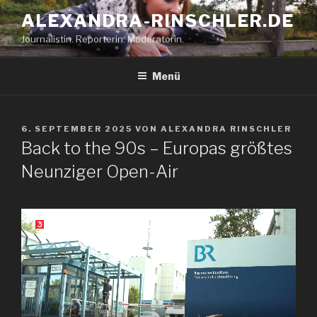
Zum
ALEXANDRA-RINSCHLER.DE
Inhalt
Journalistin. Reporterin. Moderatorin.
springen
Menü
VERÖFFENTLICHT
6. SEPTEMBER 2025
VON
ALEXANDRA RINSCHLER
AM
Back to the 90s – Europas größtes
Neunziger Open-Air