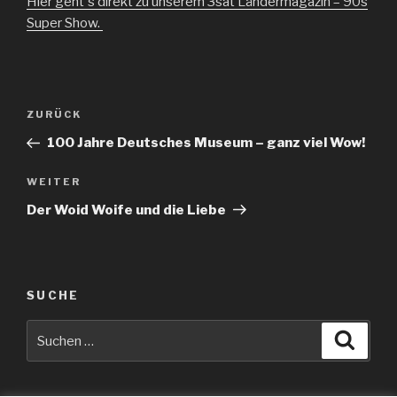
Hier geht´s direkt zu unserem 3sat Ländermagazin – 90s
Super Show.
Beitragsnavigation
Vorheriger
ZURÜCK
Beitrag
100 Jahre Deutsches Museum – ganz viel Wow!
Nächster
WEITER
Beitrag
Der Woid Woife und die Liebe
SUCHE
Suche
Suche
nach: